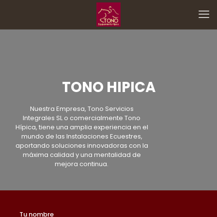
TONO HIPICA
Nuestra Empresa, Tono Servicios
Integrales SL o comercialmente Tono
Hípica, tiene una amplia experiencia en el
mundo de las Instalaciones Ecuestres,
aportando soluciones innovadoras con la
máxima calidad y una mentalidad de
mejora continua.
Tu nombre